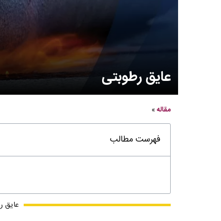
عایق رطوبتی
مقاله
»
فهرست مطالب
عایق ر