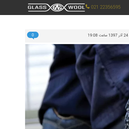
021 22356595
0
24 آذر 1397 ساعت 19:08