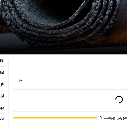
نما
ناز
ارا
مهد
طوبتی چیست ؟
نصب