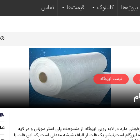
پروژه‌ها
کاتالوگ‌
قیمت‌ها
تماس
قیمت ایزوگام
م
نما
ست که خاصیت ضدرطوبتی دارد.در لایه رویی ایزوگام از منسوجات پلی استر سوزنی و در لایه
نده ایزوگام است.تیشو یک فلت از الیاف شیشه معدنی است .که این فلت با