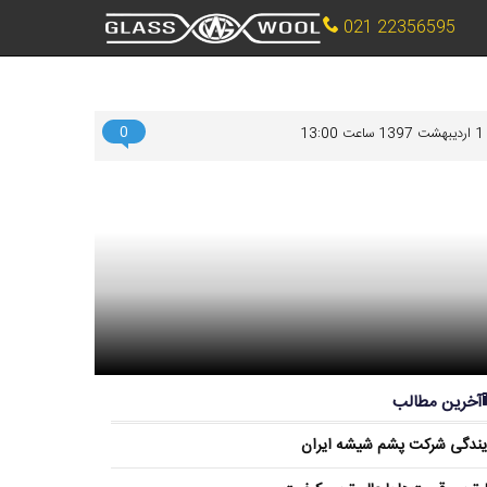
021 22356595
0
1 اردیبهشت 1397 ساعت 13:00
آخرین مطالب
یندگی شرکت پشم شیشه ایران