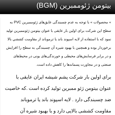
بیتومن ژئوممبرین (BGM)
» محصولات »
با توجه به عدم چسبندگی عايق‌های ژئوممبرين PVC به
سطح اين شركت برای اولين بار عايقی با عنوان بيتومن ژئوممبرين توليد
نمود كه با استفاده از لايه اسپوند باند يا ترموباند از مقاومت كششي بالا
برخوردار بوده و همچنين با بهبود شيره آن چسبندگی به سطح را افزايش
و در برابر فرسايش‌های محيطی و خورندگی‌های يونی در محيط‌های
صنعتی و در مجاورت پسماندها را كاهش داده است.
برای اولین بار شرکت پشم شیشه ایران عایقی با
عنوان بیتومن ژئو ممبرین تولید کرده است .که خاصیت
ضد چسبندگی دارد . لایه اسپوند باند یا ترموباند
مقاومت کششی بالایی دارد و با بهبود شیره آن