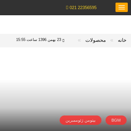
021 22356595
Toggle
navigation
»
»
خانه
محصولات
23 بهمن 1396 ساعت 15:55
BGM
بیتومن ژئوممبرین