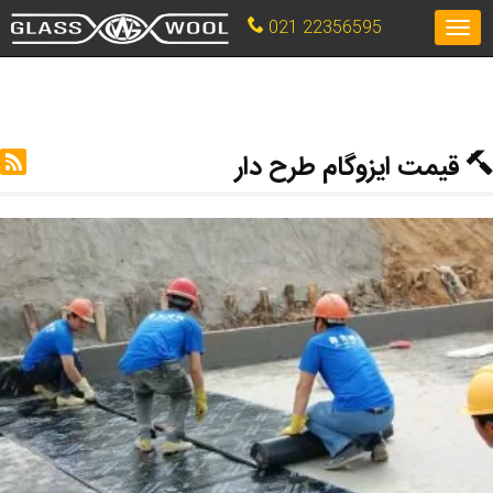
021 22356595
Toggle
navigation
قیمت ایزوگام طرح دار