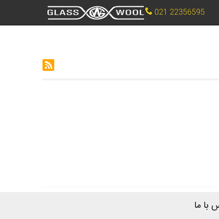
021 22356595
 با ما